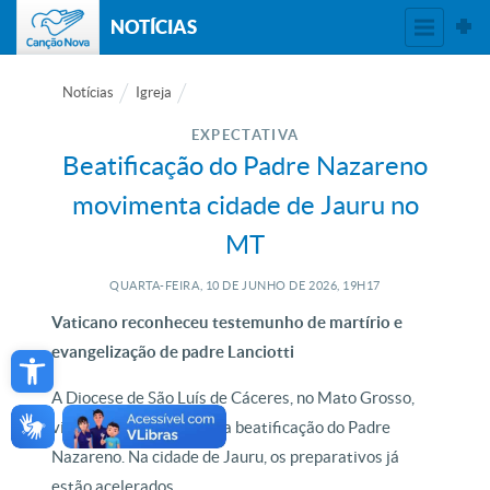
NOTÍCIAS
Notícias
Igreja
EXPECTATIVA
Beatificação do Padre Nazareno
movimenta cidade de Jauru no
MT
QUARTA-FEIRA, 10
DE
JUNHO
DE
2026, 19H17
Vaticano reconheceu testemunho de martírio e
Open toolbar
evangelização de padre Lanciotti
A Diocese de São Luís de Cáceres, no Mato Grosso,
vive a expectativa para a beatificação do Padre
Nazareno. Na cidade de Jauru, os preparativos já
estão acelerados.