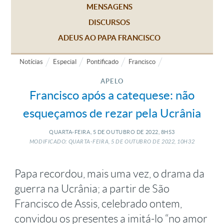
MENSAGENS
DISCURSOS
ADEUS AO PAPA FRANCISCO
Notícias
Especial
Pontificado
Francisco
APELO
Francisco após a catequese: não
esqueçamos de rezar pela Ucrânia
QUARTA-FEIRA, 5
DE
OUTUBRO
DE
2022, 8H53
MODIFICADO: QUARTA-FEIRA, 5
DE
OUTUBRO
DE
2022, 10H32
Papa recordou, mais uma vez, o drama da
guerra na Ucrânia; a partir de São
Francisco de Assis, celebrado ontem,
convidou os presentes a imitá-lo “no amor