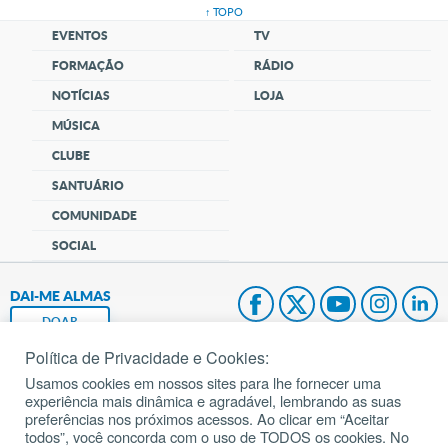
↑ TOPO
EVENTOS
TV
FORMAÇÃO
RÁDIO
NOTÍCIAS
LOJA
MÚSICA
CLUBE
SANTUÁRIO
COMUNIDADE
SOCIAL
DAI-ME ALMAS
DOAR
Política de Privacidade e Cookies:
Fundação João Paulo II
Usamos cookies em nossos sites para lhe fornecer uma
experiência mais dinâmica e agradável, lembrando as suas
Pedido de Oração
preferências nos próximos acessos. Ao clicar em “Aceitar
todos”, você concorda com o uso de TODOS os cookies. No