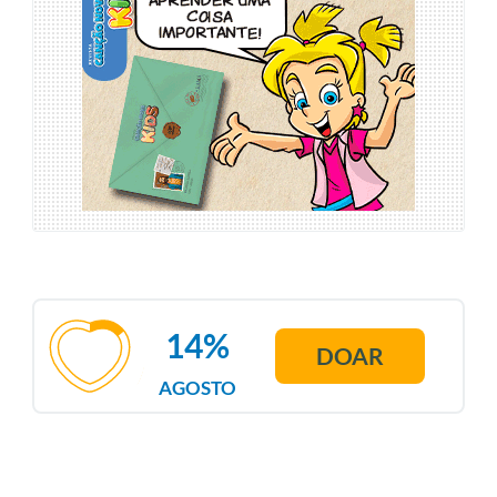
14%
DOAR
AGOSTO