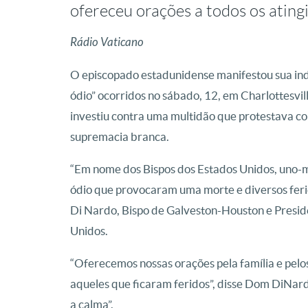
ofereceu orações a todos os ating
Rádio Vaticano
O episcopado estadunidense manifestou sua ind
ódio” ocorridos no sábado, 12, em Charlottesvi
investiu contra uma multidão que protestava c
supremacia branca.
“Em nome dos Bispos dos Estados Unidos, uno-me
ódio que provocaram uma morte e diversos ferido
Di Nardo, Bispo de Galveston-Houston e Presid
Unidos.
“Oferecemos nossas orações pela família e pelos
aqueles que ficaram feridos”, disse Dom DiNar
a calma”.