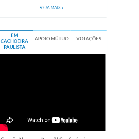
VEJA MAIS
»
EM
APOIO MÚTUO
VOTAÇÕES
CACHOEIRA
PAULISTA