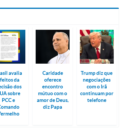
asil avalia
Caridade
Trump diz que
feitos da
oferece
negociações
ecisão dos
encontro
com o Irã
UA sobre
mútuo com o
continuam por
PCC e
amor de Deus,
telefone
Comando
diz Papa
Vermelho