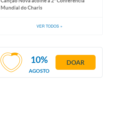
Canção Nova acolhe a 2ª Conferência
Mundial do Charis
VER TODOS
»
10%
DOAR
AGOSTO