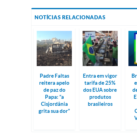
NOTÍCIAS RELACIONADAS
Padre Faltas
Entra em vigor
Br
reitera apelo
tarifa de 25%
e
de paz do
dos EUA sobre
d
Papa: “a
produtos
E
Cisjordânia
brasileiros
grita sua dor”