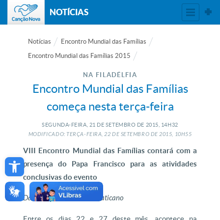
NOTÍCIAS
Notícias
Encontro Mundial das Famílias
Encontro Mundial das Famílias 2015
NA FILADÉLFIA
Encontro Mundial das Famílias
começa nesta terça-feira
SEGUNDA-FEIRA, 21
DE
SETEMBRO
DE
2015, 14H32
MODIFICADO: TERÇA-FEIRA, 22
DE
SETEMBRO
DE
2015, 10H55
VIII Encontro Mundial das Famílias contará com a
Open toolbar
presença do Papa Francisco para as atividades
conclusivas do evento
Da Redação, com Rádio Vaticano
Entre os dias 22 e 27 deste mês, acontece na