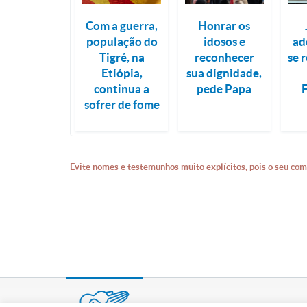
Com a guerra,
Honrar os
população do
idosos e
ad
Tigré, na
reconhecer
se 
Etiópia,
sua dignidade,
continua a
pede Papa
sofrer de fome
Evite nomes e testemunhos muito explícitos, pois o seu com