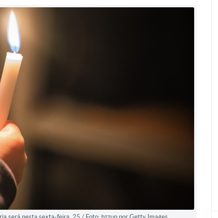
 será nesta sexta-feira, 25 / Foto: bzzup por Getty Images