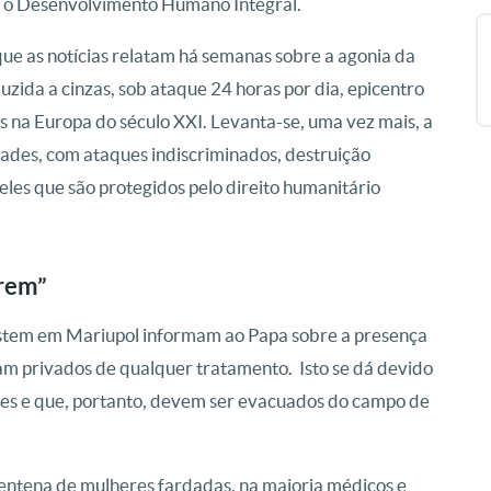
ara o Desenvolvimento Humano Integral.
ue as notícias relatam há semanas sobre a agonia da
uzida a cinzas, sob ataque 24 horas por dia, epicentro
 na Europa do século XXI. Levanta-se, uma vez mais,
a
dades, com ataques indiscriminados, destruição
ueles que são protegidos pelo direito humanitário
frem”
istem em Mariupol informam ao Papa sobre a presença
oram privados de qualquer tratamento.
Isto se dá devido
es e que, portanto, devem ser evacuados do campo de
entena de mulheres fardadas, na maioria médicos e