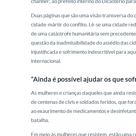
channel”, ao prefeito interino do Dicastério p
Duas páginas que são uma visão transversa do q
cidade-mártir do conflito. Lê-se uma cidade red
de uma catástrofe humanitária sem precedentes
questão da inadmissibilidade do assédio das ci
injustificada e sofrimento indescritível para aq
internacional.
“Ainda é possível ajudar os que so
As mulheres e crianças daqueles que ainda res
de centenas de civis e soldados feridos, que f
ao exaurimento de medicamentos e desinfetant
batalha.
Em meio às mulheres que resistem, estão uma c