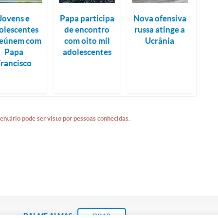
Jovens e
Papa participa
Nova ofensiva
olescentes
de encontro
russa atinge a
reúnem com
com oito mil
Ucrânia
Papa
adolescentes
Francisco
entário pode ser visto por pessoas conhecidas.
DAI-ME ALMAS
DOAR