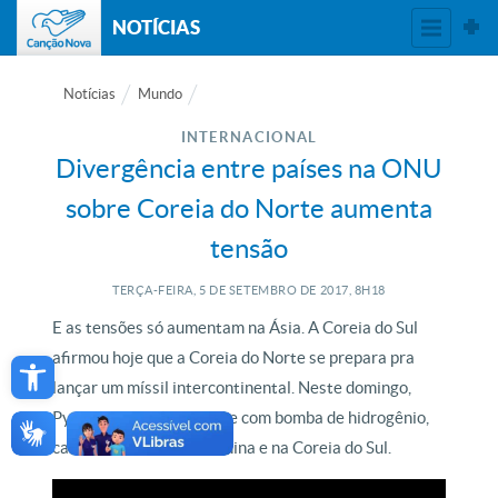
NOTÍCIAS
Notícias
Mundo
INTERNACIONAL
Divergência entre países na ONU
sobre Coreia do Norte aumenta
tensão
TERÇA-FEIRA, 5
DE
SETEMBRO
DE
2017, 8H18
E as tensões só aumentam na Ásia. A Coreia do Sul
Open toolbar
afirmou hoje que a Coreia do Norte se prepara pra
lançar um míssil intercontinental. Neste domingo,
Pyongyang realizou teste com bomba de hidrogênio,
causando tremores na china e na Coreia do Sul.