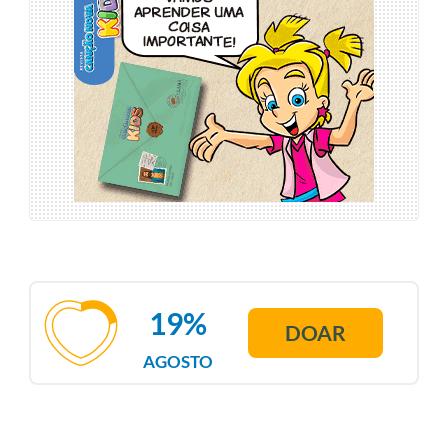
19%
DOAR
AGOSTO