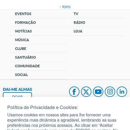
↑ TOPO
EVENTOS
TV
FORMAÇÃO
RÁDIO
NOTÍCIAS
LOJA
MÚSICA
CLUBE
SANTUÁRIO
COMUNIDADE
SOCIAL
DAI-ME ALMAS
DOAR
Política de Privacidade e Cookies:
Fundação João Paulo II
Usamos cookies em nossos sites para lhe fornecer uma
experiência mais dinâmica e agradável, lembrando as suas
Pedido de Oração
preferências nos próximos acessos. Ao clicar em “Aceitar