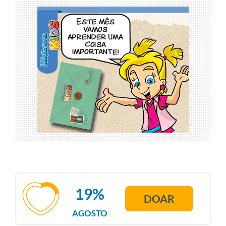
19%
DOAR
AGOSTO