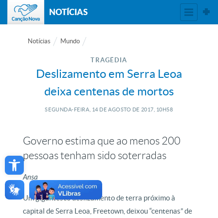
NOTÍCIAS
Notícias
Mundo
TRAGÉDIA
Deslizamento em Serra Leoa
deixa centenas de mortos
SEGUNDA-FEIRA, 14
DE
AGOSTO
DE
2017, 10H58
Governo estima que ao menos 200
Open toolbar
pessoas tenham sido soterradas
Ansa
Um gigantesco deslizamento de terra próximo à
capital de Serra Leoa, Freetown, deixou “centenas” de