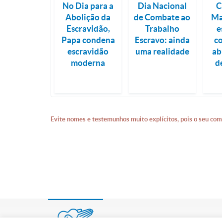
No Dia para a
Dia Nacional
C
Abolição da
de Combate ao
Ma
Escravidão,
Trabalho
e
Papa condena
Escravo: ainda
c
escravidão
uma realidade
ab
moderna
d
Evite nomes e testemunhos muito explícitos, pois o seu com