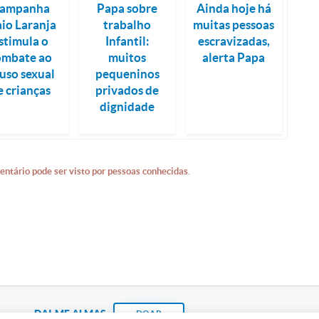
ampanha
Papa sobre
Ainda hoje há
io Laranja
trabalho
muitas pessoas
stimula o
Infantil:
escravizadas,
ombate ao
muitos
alerta Papa
uso sexual
pequeninos
e crianças
privados de
dignidade
entário pode ser visto por pessoas conhecidas.
DAI-ME ALMAS
DOAR