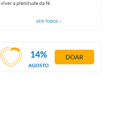
viver a plenitude da fé
VER TODOS
»
14%
DOAR
AGOSTO