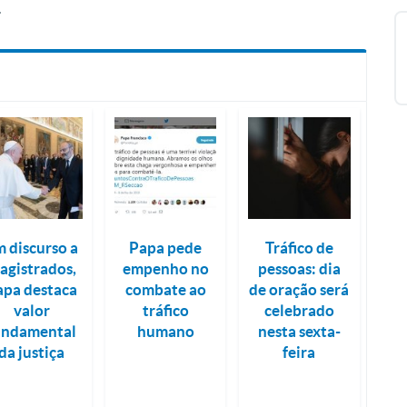
.
 discurso a
Papa pede
Tráfico de
agistrados,
empenho no
pessoas: dia
apa destaca
combate ao
de oração será
valor
tráfico
celebrado
undamental
humano
nesta sexta-
da justiça
feira