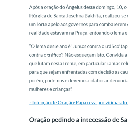
Após a oração do Ângelus deste domingo, 10, o 
litúrgica de Santa Josefina Bakhita, realizou-se
um forte apelo aos governos para combaterem e
realidade estavam na Praça, entoando o lema em
“O lema deste ano é ‘Juntos contra o tráfico’ (a
contra o tráfico’! Não esqueçam isto. Convida a
que lutam nesta frente, em particular tantas re
para que sejam enfrentadas com decisão as causa
porém, podemos e devemos colaborar denuncian
mulheres e crianças”.
.: Intenção de Oração: Papa reza por vítimas do
Oração pedindo a intecessão de Sa