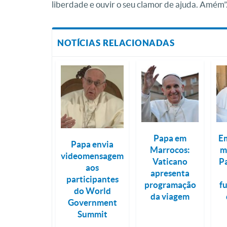
liberdade e ouvir o seu clamor de ajuda. Amém”
NOTÍCIAS RELACIONADAS
Papa em
Em
Papa envia
Marrocos:
m
videomensagem
Vaticano
P
aos
apresenta
participantes
programação
f
do World
da viagem
Government
Summit