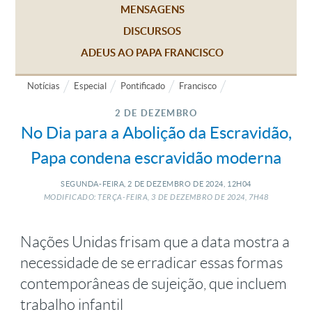
MENSAGENS
DISCURSOS
ADEUS AO PAPA FRANCISCO
Notícias
Especial
Pontificado
Francisco
2 DE DEZEMBRO
No Dia para a Abolição da Escravidão,
Papa condena escravidão moderna
SEGUNDA-FEIRA, 2
DE
DEZEMBRO
DE
2024, 12H04
MODIFICADO: TERÇA-FEIRA, 3
DE
DEZEMBRO
DE
2024, 7H48
Nações Unidas frisam que a data mostra a
necessidade de se erradicar essas formas
contemporâneas de sujeição, que incluem
trabalho infantil