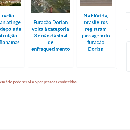
uracão
Na Flórida,
Furacão Dorian
an atinge
brasileiros
volta à categoria
depois de
registram
3 e não dá sinal
struição
passagem do
de
 Bahamas
furacão
enfraquecimento
Dorian
entário pode ser visto por pessoas conhecidas.