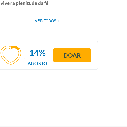
viver a plenitude da fé
VER TODOS
»
14%
DOAR
AGOSTO