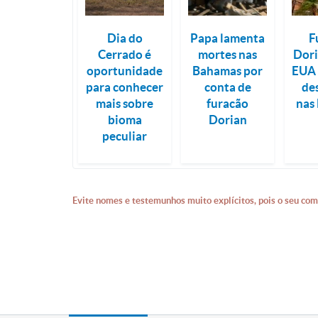
Dia do
Papa lamenta
F
Cerrado é
mortes nas
Dori
oportunidade
Bahamas por
EUA 
para conhecer
conta de
de
mais sobre
furacão
nas
bioma
Dorian
peculiar
Evite nomes e testemunhos muito explícitos, pois o seu com