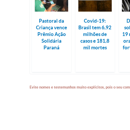
Pastoral da
Covid-19:
D
Criança vence
Brasil tem 6,92
so
Prêmio Ação
milhões de
19 
Solidária
casos e 181,8
or
Paraná
mil mortes
for
Evite nomes e testemunhos muito explícitos, pois o seu com