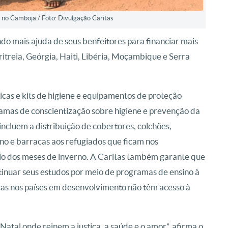
 no Camboja./ Foto: Divulgação Caritas
ndo mais ajuda de seus benfeitores para financiar mais
itreia, Geórgia, Haiti, Libéria, Moçambique e Serra
sicas e kits de higiene e equipamentos de proteção
gramas de conscientização sobre higiene e prevenção da
cluem a distribuição de cobertores, colchões,
no e barracas aos refugiados que ficam nos
io dos meses de inverno. A Caritas também garante que
tinuar seus estudos por meio de programas de ensino à
nças nos países em desenvolvimento não têm acesso à
Natal onde reinem a justiça, a saúde e o amor”, afirma o