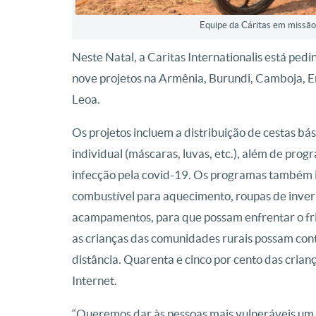
Equipe da Cáritas em missão
Neste Natal, a Caritas Internationalis está pedi
nove projetos na Armênia, Burundi, Camboja, Er
Leoa.
Os projetos incluem a distribuição de cestas bá
individual (máscaras, luvas, etc.), além de pro
infecção pela covid-19. Os programas também in
combustível para aquecimento, roupas de inver
acampamentos, para que possam enfrentar o fr
as crianças das comunidades rurais possam con
distância. Quarenta e cinco por cento das cria
Internet.
“Queremos dar às pessoas mais vulneráveis ​​um 