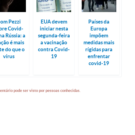
om Pezzi
EUA devem
Países da
bre Covid-
iniciar nesta
Europa
na Rússia: a
segunda-feira
impõem
ação é mais
a vacinação
medidas mais
te do que o
contra Covid-
rígidas para
vírus
19
enfrentar
covid-19
entário pode ser visto por pessoas conhecidas.