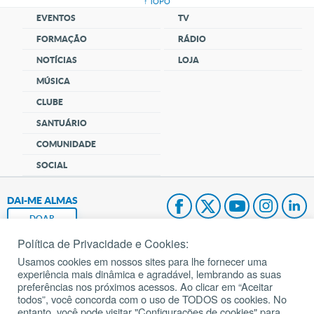
↑ TOPO
EVENTOS
TV
FORMAÇÃO
RÁDIO
NOTÍCIAS
LOJA
MÚSICA
CLUBE
SANTUÁRIO
COMUNIDADE
SOCIAL
DAI-ME ALMAS
DOAR
Política de Privacidade e Cookies:
Fundação João Paulo II
Usamos cookies em nossos sites para lhe fornecer uma
experiência mais dinâmica e agradável, lembrando as suas
Pedido de Oração
preferências nos próximos acessos. Ao clicar em “Aceitar
todos”, você concorda com o uso de TODOS os cookies. No
Mapa do site
entanto, você pode visitar "Configurações de cookies" para