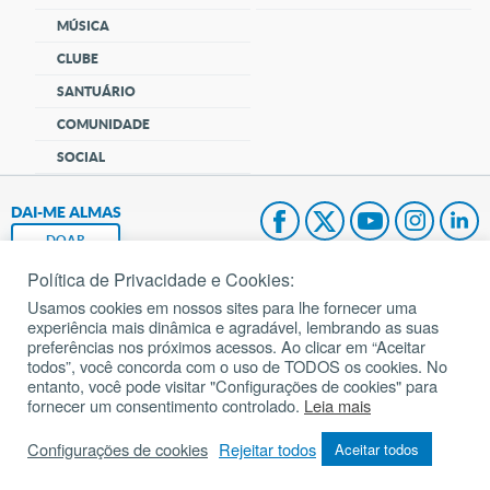
MÚSICA
CLUBE
SANTUÁRIO
COMUNIDADE
SOCIAL
DAI-ME ALMAS
DOAR
Política de Privacidade e Cookies:
Fundação João Paulo II
Usamos cookies em nossos sites para lhe fornecer uma
experiência mais dinâmica e agradável, lembrando as suas
Pedido de Oração
preferências nos próximos acessos. Ao clicar em “Aceitar
todos”, você concorda com o uso de TODOS os cookies. No
Mapa do site
entanto, você pode visitar "Configurações de cookies" para
fornecer um consentimento controlado.
Leia mais
Internacional
Configurações de cookies
Rejeitar todos
Aceitar todos
© 2002 – 2026
Todos os direitos reservados.
cancaonova.com