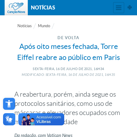
NOTÍCIAS
Notícias
Mundo
DE VOLTA
Após oito meses fechada, Torre
Eiffel reabre ao público em Paris
SEXTA-FEIRA, 16
DE
JULHO
DE
2021, 16H34
MODIFICADO: SEXTA-FEIRA, 16
DE
JULHO
DE
2021, 16H35
A reabertura, porém, ainda segue os
Open toolbar
protocolos sanitários, como uso de
máscaras e elevadores ocupados com
metade da capacidade
Da redação, com Vatican News