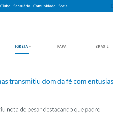
Clube
Santuário
Comunidade
Social
IGREJA
PAPA
BRASIL
nas transmitiu dom da fé com entusi
iu nota de pesar destacando que padre