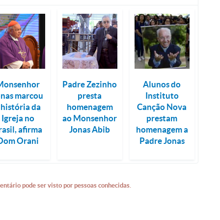
Monsenhor
Padre Zezinho
Alunos do
onas marcou
presta
Instituto
 história da
homenagem
Canção Nova
Igreja no
ao Monsenhor
prestam
rasil, afirma
Jonas Abib
homenagem a
Dom Orani
Padre Jonas
entário pode ser visto por pessoas conhecidas.