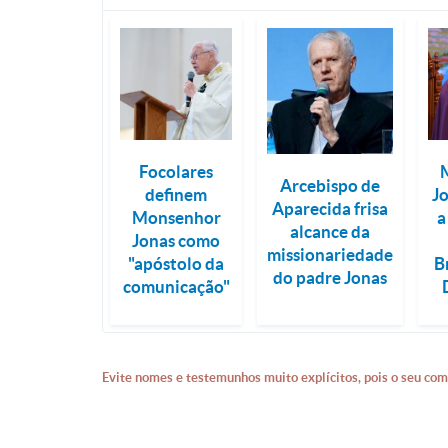
Focolares
Arcebispo de
definem
J
Aparecida frisa
Monsenhor
a
alcance da
Jonas como
missionariedade
"apóstolo da
B
do padre Jonas
comunicação"
Evite nomes e testemunhos muito explícitos, pois o seu com