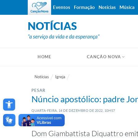
Eventos
Formação
Notícias
Música
NOTÍCIAS
"a serviço da vida e da esperança"
HOME
CANÇÃO NOVA
Notícias
Igreja
PESAR
Open toolbar
Núncio apostólico: padre Jo
QUARTA-FEIRA, 14
DE
DEZEMBRO
DE
2022, 10H57
Dom Giambattista Diquattro emit