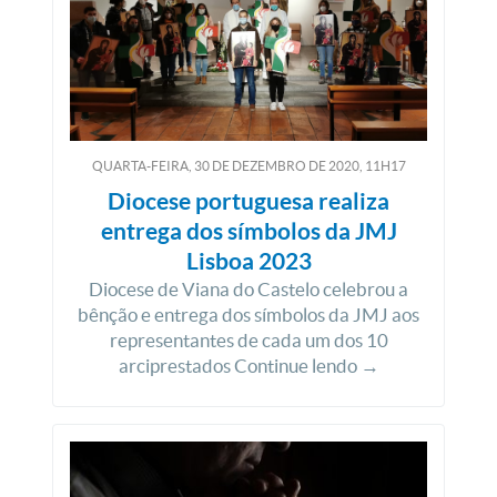
QUARTA-FEIRA, 30
DE
DEZEMBRO
DE
2020, 11H17
Diocese portuguesa realiza
entrega dos símbolos da JMJ
Lisboa 2023
Diocese de Viana do Castelo celebrou a
bênção e entrega dos símbolos da JMJ aos
representantes de cada um dos 10
arciprestados Continue lendo →