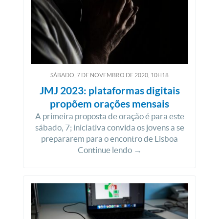
SÁBADO, 7
DE
NOVEMBRO
DE
2020, 10H18
JMJ 2023: plataformas digitais
propõem orações mensais
A primeira proposta de oração é para este
sábado, 7; iniciativa convida os jovens a se
prepararem para o encontro de Lisboa
Continue lendo →