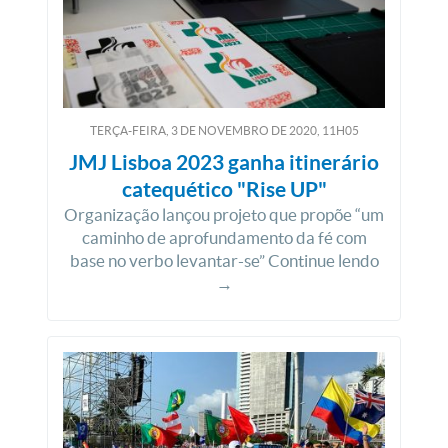
TERÇA-FEIRA, 3
DE
NOVEMBRO
DE
2020, 11H05
JMJ Lisboa 2023 ganha itinerário
catequético "Rise UP"
Organização lançou projeto que propõe “um
caminho de aprofundamento da fé com
base no verbo levantar-se” Continue lendo
→