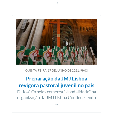
→
QUINTA-FEIRA, 17
DE
JUNHO
DE
2021, 9H03
Preparação da JMJ Lisboa
revigora pastoral juvenil no país
D. José Ornelas comenta "sinodalidade" na
organização da JMJ Lisboa Continue lendo
→