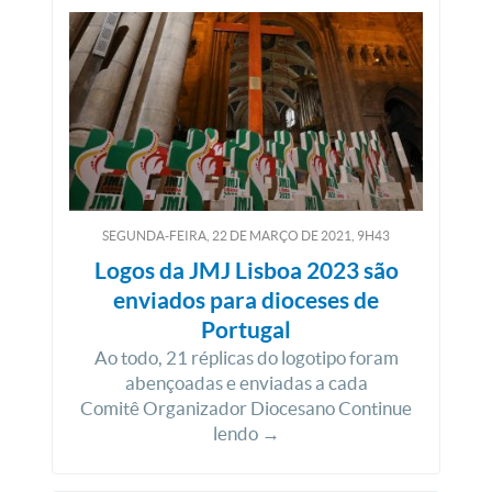
SEGUNDA-FEIRA, 22
DE
MARÇO
DE
2021, 9H43
Logos da JMJ Lisboa 2023 são
enviados para dioceses de
Portugal
Ao todo, 21 réplicas do logotipo foram
abençoadas e enviadas a cada
Comitê Organizador Diocesano Continue
lendo →