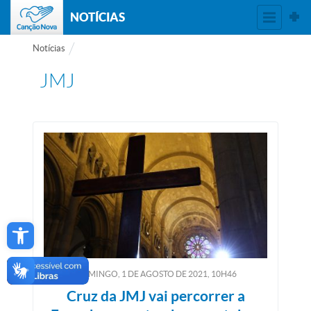
NOTÍCIAS
Notícias
JMJ
Open toolbar
DOMINGO, 1
DE
AGOSTO
DE
2021, 10H46
Cruz da JMJ vai percorrer a