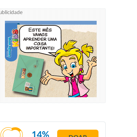
ublicidade
14%