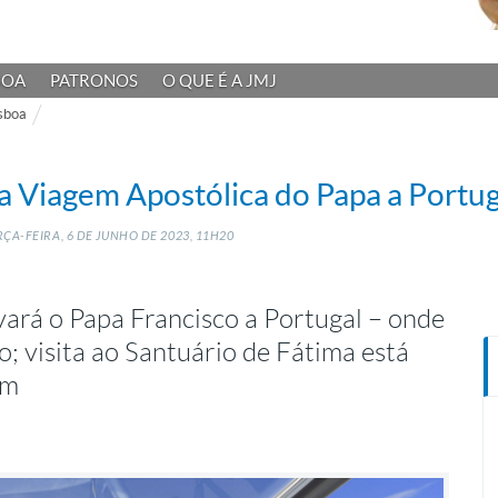
BOA
PATRONOS
O QUE É A JMJ
sboa
a Viagem Apostólica do Papa a Portug
ÇA-FEIRA, 6
DE
JUNHO
DE
2023, 11H20
ará o Papa Francisco a Portugal – onde
o; visita ao Santuário de Fátima está
em