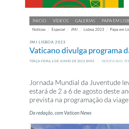
ÍNICIO
VÍDEOS
GALERIAS
PAPA EM LIS
Notícias
Especial
JMJ
Lisboa 2023
Papa em Li
JMJ LISBOA 2023
Vaticano divulga programa d
TERÇA-FEIRA, 6
DE
JUNHO
DE
2023, 8H55
MODIFICADO: TER
Jornada Mundial da Juventude lev
estará de 2 a 6 de agosto deste an
prevista na programação da viag
Da redação, com Vatican News