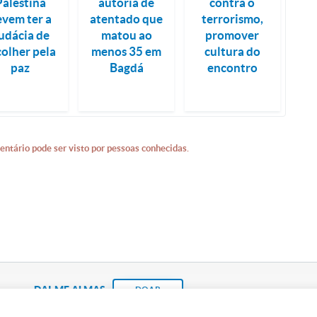
Palestina
autoria de
contra o
evem ter a
atentado que
terrorismo,
udácia de
matou ao
promover
colher pela
menos 35 em
cultura do
paz
Bagdá
encontro
entário pode ser visto por pessoas conhecidas.
DAI-ME ALMAS
DOAR