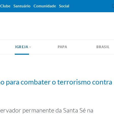
Clube
Santuário
Comunidade
Social
IGREJA
PAPA
BRASIL
são para combater o terrorismo contra 
servador permanente da Santa Sé na