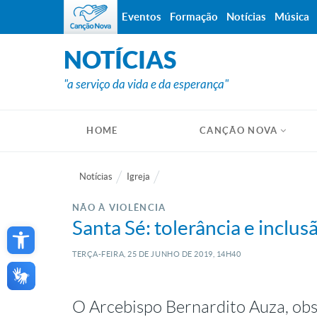
Eventos
Formação
Notícias
Música
NOTÍCIAS
"a serviço da vida e da esperança"
HOME
CANÇÃO NOVA
Notícias
Igreja
NÃO À VIOLÊNCIA
Open toolbar
Santa Sé: tolerância e inclu
TERÇA-FEIRA, 25
DE
JUNHO
DE
2019, 14H40
O Arcebispo Bernardito Auza, ob