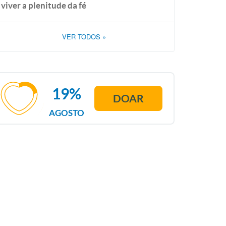
viver a plenitude da fé
VER TODOS
»
19%
DOAR
AGOSTO