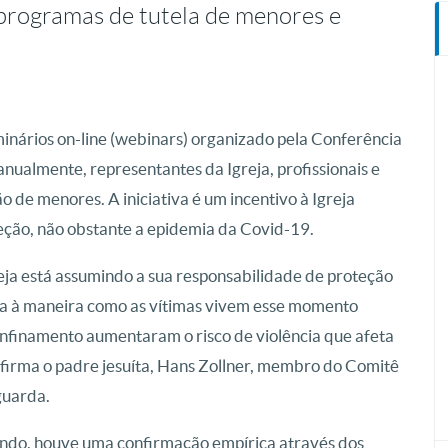
 programas de tutela de menores e
minários on-line (webinars) organizado pela Conferência
anualmente, representantes da Igreja, profissionais e
ão de menores. A iniciativa é um incentivo à Igreja
teção, não obstante a epidemia da Covid-19.
eja está assumindo a sua responsabilidade de proteção
da à maneira como as vítimas vivem esse momento
confinamento aumentaram o risco de violência que afeta
onfirma o padre jesuíta, Hans Zollner, membro do Comitê
guarda.
ndo, houve uma confirmação empírica através dos