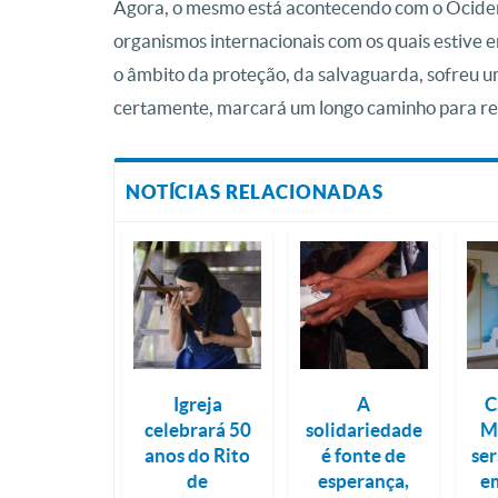
Agora, o mesmo está acontecendo com o Ociden
organismos internacionais com os quais estive
o âmbito da proteção, da salvaguarda, sofreu u
certamente, marcará um longo caminho para reto
NOTÍCIAS RELACIONADAS
Igreja
A
C
celebrará 50
solidariedade
M
anos do Rito
é fonte de
ser
de
esperança,
e