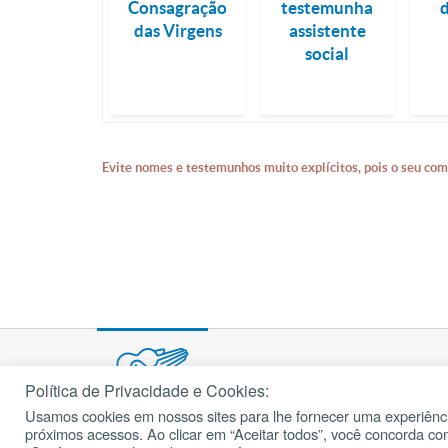
Consagração
testemunha
das Virgens
assistente
social
Evite nomes e testemunhos muito explícitos, pois o seu com
Política de Privacidade e Cookies:
Usamos cookies em nossos sites para lhe fornecer uma experiênci
© 2002 – 2026
próximos acessos. Ao clicar em “Aceitar todos”, você concorda c
cancaonova.com
Todos os direitos reservados.