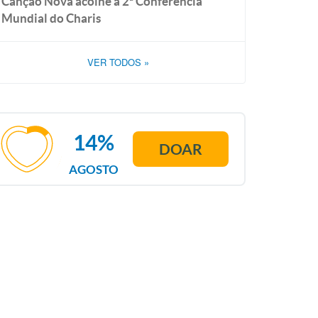
Canção Nova acolhe a 2ª Conferência
Mundial do Charis
VER TODOS
»
14%
DOAR
AGOSTO