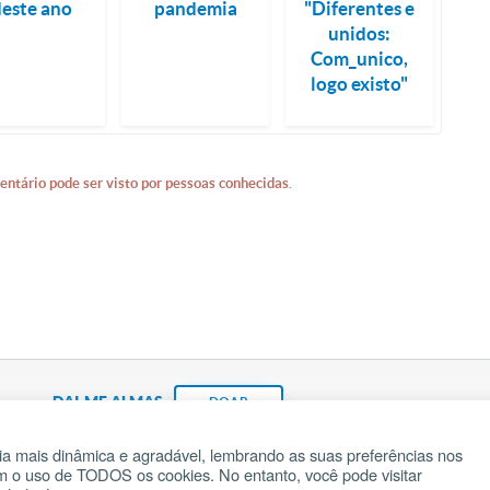
deste ano
pandemia
"Diferentes e
unidos:
Com_unico,
logo existo"
entário pode ser visto por pessoas conhecidas.
DAI-ME ALMAS
DOAR
a mais dinâmica e agradável, lembrando as suas preferências nos
om o uso de TODOS os cookies. No entanto, você pode visitar
Fundação João Paulo II
Pedido de Oração
Ma