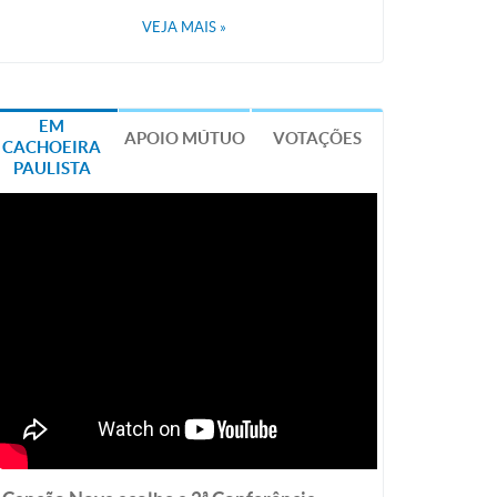
VEJA MAIS
»
EM
APOIO MÚTUO
VOTAÇÕES
CACHOEIRA
PAULISTA