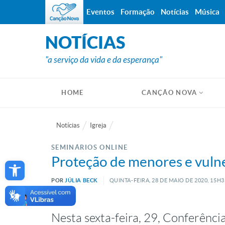
Eventos
Formação
Notícias
Música
NOTÍCIAS
"a serviço da vida e da esperança"
HOME
CANÇÃO NOVA
Notícias
Igreja
SEMINÁRIOS ONLINE
Open toolbar
Proteção de menores e vulne
POR
JÚLIA BECK
QUINTA-FEIRA, 28
DE
MAIO
DE
2020, 15H
Nesta sexta-feira, 29, Conferência