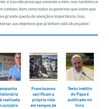
te, e isso não preocupa somente a mim, mas também os
 em contato, bem como todos os governos que veem que
ma grande queda de atenção e importância. Isso,
rnar aos objetivos que já tinham sido alcançados”.
ampanha
Franciscanos
Texto inédito
issionária
sacrificam a
do Papa é
á realizada
própria vida
publicado no
m outubro
em tempos de
livro