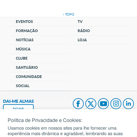
↑ TOPO
EVENTOS
TV
FORMAÇÃO
RÁDIO
NOTÍCIAS
LOJA
MÚSICA
CLUBE
SANTUÁRIO
COMUNIDADE
SOCIAL
DAI-ME ALMAS
DOAR
Política de Privacidade e Cookies:
Fundação João Paulo II
Usamos cookies em nossos sites para lhe fornecer uma
experiência mais dinâmica e agradável, lembrando as suas
Pedido de Oração