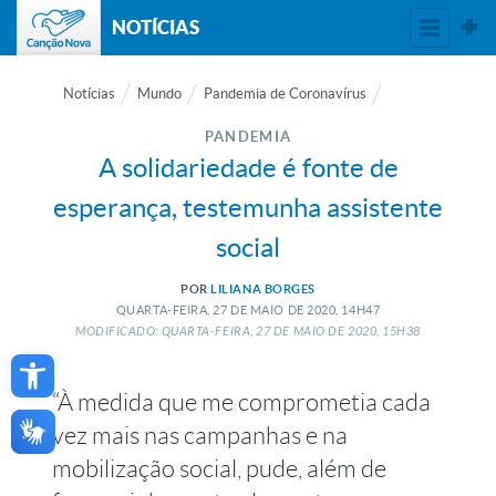
NOTÍCIAS
Notícias
Mundo
Pandemia de Coronavírus
PANDEMIA
A solidariedade é fonte de
esperança, testemunha assistente
social
POR
LILIANA BORGES
QUARTA-FEIRA, 27
DE
MAIO
DE
2020, 14H47
MODIFICADO: QUARTA-FEIRA, 27
DE
MAIO
DE
2020, 15H38
Open toolbar
“À medida que me comprometia cada
vez mais nas campanhas e na
mobilização social, pude, além de