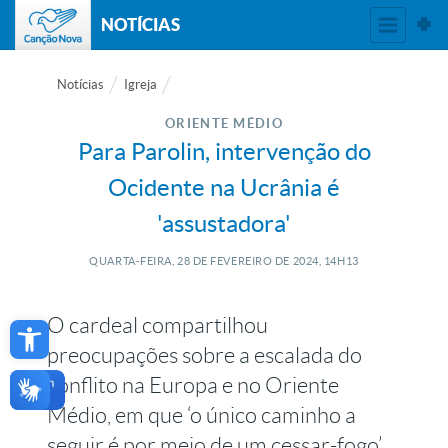
NOTÍCIAS
Notícias
Igreja
ORIENTE MÉDIO
Para Parolin, intervenção do
Ocidente na Ucrânia é
'assustadora'
QUARTA-FEIRA, 28
DE
FEVEREIRO
DE
2024, 14H13
Open toolbar
O cardeal compartilhou
preocupações sobre a escalada do
conflito na Europa e no Oriente
Médio, em que ‘o único caminho a
seguir é por meio de um cessar-fogo’