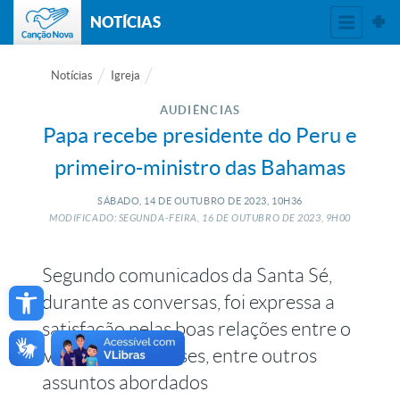
NOTÍCIAS
Notícias
Igreja
AUDIÊNCIAS
Papa recebe presidente do Peru e
primeiro-ministro das Bahamas
SÁBADO, 14
DE
OUTUBRO
DE
2023, 10H36
MODIFICADO: SEGUNDA-FEIRA, 16
DE
OUTUBRO
DE
2023, 9H00
Segundo comunicados da Santa Sé,
Open toolbar
durante as conversas, foi expressa a
satisfação pelas boas relações entre o
Vaticano e os países, entre outros
assuntos abordados