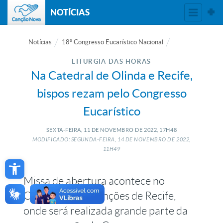
NOTÍCIAS
Notícias
18º Congresso Eucarístico Nacional
LITURGIA DAS HORAS
Na Catedral de Olinda e Recife,
bispos rezam pelo Congresso
Eucarístico
SEXTA-FEIRA, 11
DE
NOVEMBRO
DE
2022, 17H48
MODIFICADO: SEGUNDA-FEIRA, 14
DE
NOVEMBRO
DE
2022,
11H49
Open toolbar
Missa de abertura acontece no
Centro de Convenções de Recife,
onde será realizada grande parte da