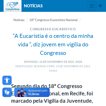
NOTÍCIAS
Notícias
18º Congresso Eucarístico Nacional
CONGRESSO EUCARÍSTICO
“A Eucaristia é o centro da minha
vida “, diz jovem em vigília do
Congresso
DOMINGO, 13
DE
NOVEMBRO
DE
2022, 2H28
MODIFICADO: SEGUNDA-FEIRA, 14
DE
NOVEMBRO
DE
2022,
11H43
Open toolbar
Segundo dia do 18º Congresso
Eucarístico Nacional, em Recife, foi
marcado pela Vigília da Juventude,