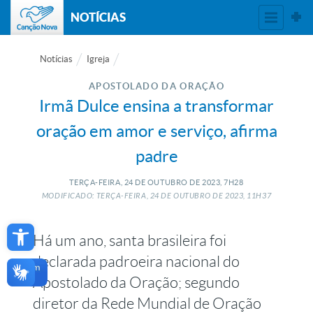
NOTÍCIAS
Notícias
Igreja
APOSTOLADO DA ORAÇÃO
Irmã Dulce ensina a transformar
oração em amor e serviço, afirma
padre
TERÇA-FEIRA, 24
DE
OUTUBRO
DE
2023, 7H28
MODIFICADO: TERÇA-FEIRA, 24
DE
OUTUBRO
DE
2023, 11H37
Open toolbar
Há um ano, santa brasileira foi
declarada padroeira nacional do
Apostolado da Oração; segundo
diretor da Rede Mundial de Oração