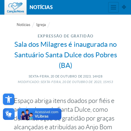
NOTÍCIAS
Notícias
Igreja
EXPRESSÃO DE GRATIDÃO
Sala dos Milagres é inaugurada no
Santuário Santa Dulce dos Pobres
(BA)
SEXTA-FEIRA, 20
DE
OUTUBRO
DE
2023, 14H28
MODIFICADO: SEXTA-FEIRA, 20
DE
OUTUBRO
DE
2023, 15H53
Open toolbar
Espaço abriga itens doados por fiéis e
admiradores de Santa Dulce, como
demonstração de gratidão por graças
alcançadas e atribuídas ao Anjo Bom