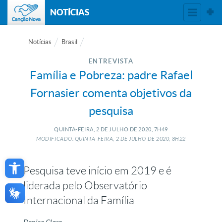
NOTÍCIAS
Notícias
Brasil
ENTREVISTA
Família e Pobreza: padre Rafael
Fornasier comenta objetivos da
pesquisa
QUINTA-FEIRA, 2
DE
JULHO
DE
2020, 7H49
MODIFICADO: QUINTA-FEIRA, 2
DE
JULHO
DE
2020, 8H22
Open toolbar
Pesquisa teve início em 2019 e é
liderada pelo Observatório
Internacional da Família