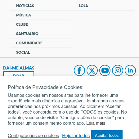
NOTÍCIAS
LOJA
MÚSICA
CLUBE
SANTUÁRIO
COMUNIDADE
SOCIAL
DAI-ME ALMAS
DOAR
Política de Privacidade e Cookies:
Fundação João Paulo II
Usamos cookies em nossos sites para lhe fornecer uma
experiência mais dinâmica e agradável, lembrando as suas
Pedido de Oração
preferências nos próximos acessos. Ao clicar em “Aceitar
todos”, você concorda com o uso de TODOS os cookies. No
Mapa do site
entanto, você pode visitar "Configurações de cookies" para
fornecer um consentimento controlado.
Leia mais
Internacional
Configurações de cookies
Rejeitar todos
Aceitar todos