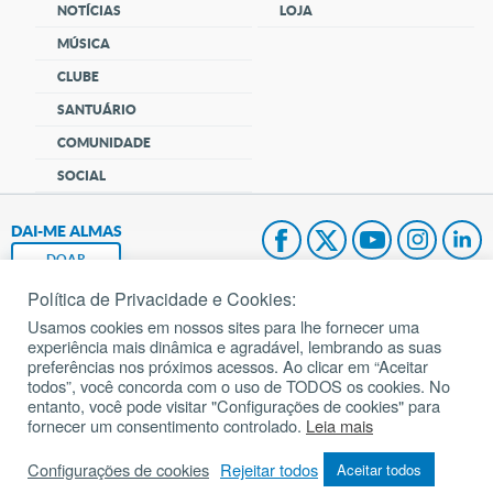
NOTÍCIAS
LOJA
MÚSICA
CLUBE
SANTUÁRIO
COMUNIDADE
SOCIAL
DAI-ME ALMAS
DOAR
Política de Privacidade e Cookies:
Fundação João Paulo II
Usamos cookies em nossos sites para lhe fornecer uma
experiência mais dinâmica e agradável, lembrando as suas
Pedido de Oração
preferências nos próximos acessos. Ao clicar em “Aceitar
todos”, você concorda com o uso de TODOS os cookies. No
Mapa do site
entanto, você pode visitar "Configurações de cookies" para
fornecer um consentimento controlado.
Leia mais
Internacional
Configurações de cookies
Rejeitar todos
Aceitar todos
© 2002 – 2026
Todos os direitos reservados.
cancaonova.com