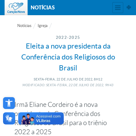
NOTÍCIAS
Notícias
Igreja
2022-2025
Eleita a nova presidenta da
Conferência dos Religiosos do
Brasil
SEXTA-FEIRA, 22
DE
JULHO
DE
2022, 8H12
MODIFICADO: SEXTA-FEIRA, 22
DE
JULHO
DE
2022, 9H43
Open toolbar
Irmã Eliane Cordeiro é a nova
presidenta da Conferência dos
Religiosos do Brasil para o triênio
2022 a 2025