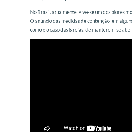
No Brasil, atualmente, vive-se um dos piores m
O anúncio das medidas de contenção, em alguns 
como é o caso das igrejas, de manterem-se aber