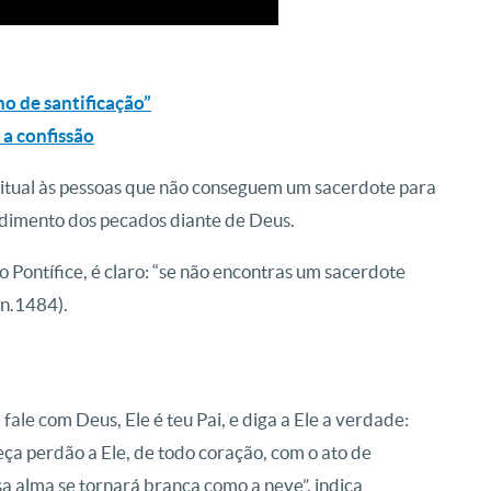
ho de santificação”
 a confissão
itual às pessoas que não conseguem um sacerdote para
ndimento dos pecados diante de Deus.
 Pontífice, é claro: “se não encontras um sacerdote
 n.1484).
ale com Deus, Ele é teu Pai, e diga a Ele a verdade:
 Peça perdão a Ele, de todo coração, com o ato de
sa alma se tornará branca como a neve”, indica