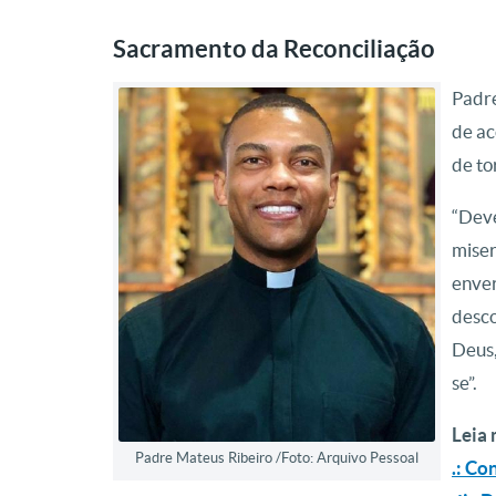
Sacramento da Reconciliação
Padre
de ac
de to
“Deve
miser
enver
desco
Deus,
se”.
Leia 
Padre Mateus Ribeiro /Foto: Arquivo Pessoal
.: Co