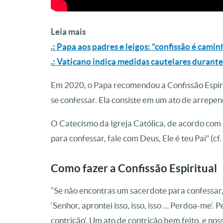
Leia mais
.: Papa aos padres e leigos: “confissão é camin
.: Vaticano indica medidas cautelares durante
Em 2020, o Papa recomendou a Confissão Espir
se confessar. Ela consiste em um ato de arrepe
O Catecismo da Igreja Católica, de acordo com o
para confessar, fale com Deus, Ele é teu Pai” (cf.
Como fazer a Confissão Espiritual
“Se não encontras um sacerdote para confessar, f
‘Senhor, aprontei isso, isso, isso … Perdoa-me’.
contrição’. Um ato de contrição bem feito, e nos