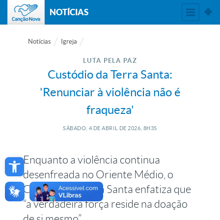
NOTÍCIAS
Notícias
Igreja
LUTA PELA PAZ
Custódio da Terra Santa:
'Renunciar à violência não é
fraqueza'
SÁBADO, 4
DE
ABRIL
DE
2026, 8H35
Open toolbar
Enquanto a violência continua
desenfreada no Oriente Médio, o
Custódio da Terra Santa enfatiza que
“a verdadeira força reside na doação
de si mesmo”