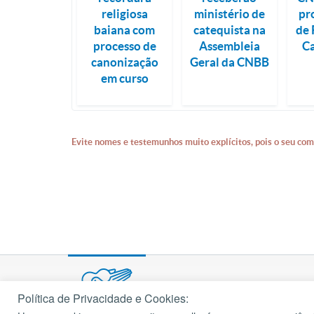
religiosa
ministério de
pr
baiana com
catequista na
de 
processo de
Assembleia
C
canonização
Geral da CNBB
em curso
Evite nomes e testemunhos muito explícitos, pois o seu com
Política de Privacidade e Cookies: