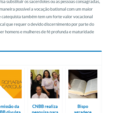
visa substituir os sacerdotes ou as pessoas consagradas,
 maneira possível a vocação batismal com um maior
de catequista também tem um forte valor vocacional
ocal que requer o devido discernimento por parte do
ser homens e mulheres de fé profunda e maturidade
missão da
CNBB realiza
Bispo
BB divulga
pesquisa para
agradece