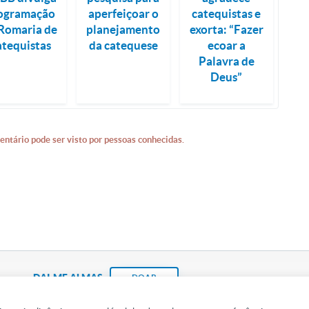
ogramação
aperfeiçoar o
catequistas e
Romaria de
planejamento
exorta: “Fazer
atequistas
da catequese
ecoar a
Palavra de
Deus”
entário pode ser visto por pessoas conhecidas.
DAI-ME ALMAS
DOAR