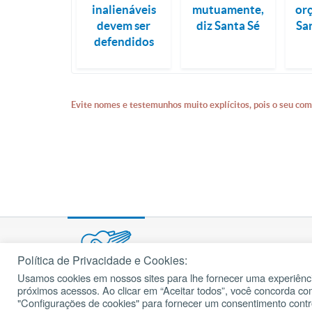
inalienáveis
mutuamente,
or
devem ser
diz Santa Sé
Sa
defendidos
Evite nomes e testemunhos muito explícitos, pois o seu com
Política de Privacidade e Cookies:
Usamos cookies em nossos sites para lhe fornecer uma experiênci
© 2002 – 2026
próximos acessos. Ao clicar em “Aceitar todos”, você concorda c
cancaonova.com
Todos os direitos reservados.
"Configurações de cookies" para fornecer um consentimento cont