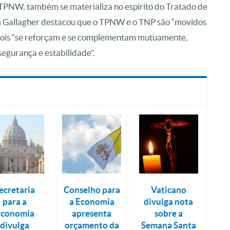
 TPNW, também se materializa no espírito do Tratado de
 Gallagher destacou que o TPNW e o TNP são “movidos
 pois “se reforçam e se complementam mutuamente,
segurança e estabilidade”.
ecretaria
Conselho para
Vaticano
para a
a Economia
divulga nota
Economia
apresenta
sobre a
divulga
orçamento da
Semana Santa