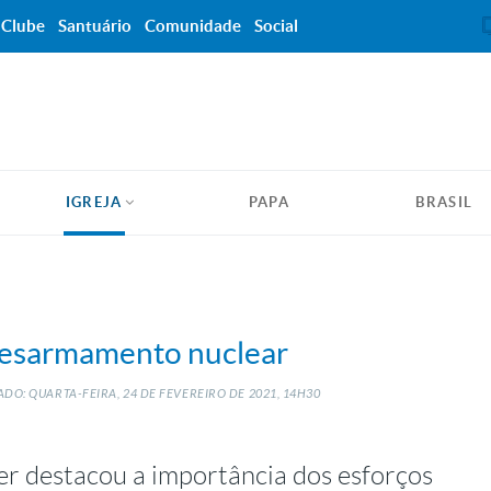
Clube
Santuário
Comunidade
Social
IGREJA
PAPA
BRASIL
 desarmamento nuclear
DO: QUARTA-FEIRA, 24
DE
FEVEREIRO
DE
2021, 14H30
er destacou a importância dos esforços