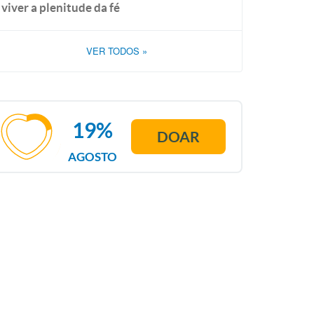
viver a plenitude da fé
VER TODOS
»
19%
DOAR
AGOSTO