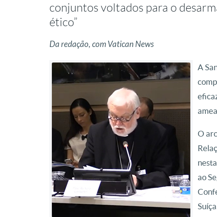
conjuntos voltados para o desar
ético”
Da redação, com Vatican News
A San
compl
efica
ameaç
O ar
Relaç
nesta
ao Se
Conf
Suíça