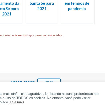
çamento da
Santa Sé para
em tempos de
nta Sé para
2021
pandemia
2021
entário pode ser visto por pessoas conhecidas.
DAI-ME ALMAS
DOAR
a mais dinâmica e agradável, lembrando as suas preferências nos
om o uso de TODOS os cookies. No entanto, você pode visitar
Fundação João Paulo II
Pedido de Oração
Ma
rolado.
Leia mais