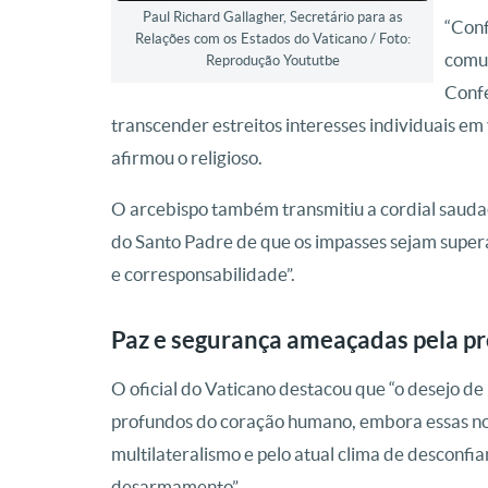
Paul Richard Gallagher, Secretário para as
“Conf
Relações com os Estados do Vaticano / Foto:
comun
Reprodução Yoututbe
Confe
transcender estreitos interesses individuais e
afirmou o religioso.
O arcebispo também transmitiu a cordial sauda
do Santo Padre de que os impasses sejam supe
e corresponsabilidade”.
Paz e segurança ameaçadas pela pr
O oficial do Vaticano destacou que “o desejo de
profundos do coração humano, embora essas no
multilateralismo e pelo atual clima de desconf
desarmamento”.