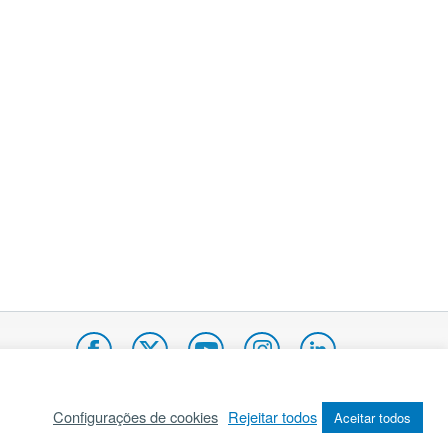
Configurações de cookies
Rejeitar todos
Aceitar todos
pa do site
Internacional