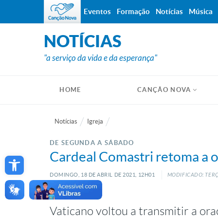
Eventos
Formação
Notícias
Música
NOTÍCIAS
"a serviço da vida e da esperança"
HOME
CANÇÃO NOVA
Notícias
Igreja
DE SEGUNDA A SÁBADO
Open toolbar
Cardeal Comastri retoma a o
DOMINGO, 18
DE
ABRIL
DE
2021, 12H01
MODIFICADO: TERÇ
Vaticano voltou a transmitir a ora