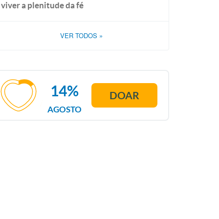
viver a plenitude da fé
VER TODOS
»
14%
DOAR
AGOSTO