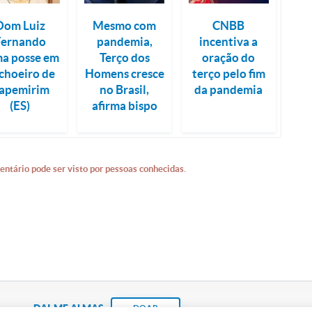
Dom Luiz
Mesmo com
CNBB
Fernando
pandemia,
incentiva a
a posse em
Terço dos
oração do
choeiro de
Homens cresce
terço pelo fim
tapemirim
no Brasil,
da pandemia
(ES)
afirma bispo
entário pode ser visto por pessoas conhecidas.
DAI-ME ALMAS
DOAR