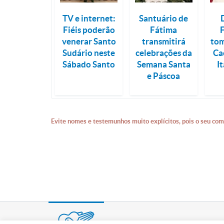
TV e internet:
Santuário de
Fiéis poderão
Fátima
venerar Santo
transmitirá
tom
Sudário neste
celebrações da
Ca
Sábado Santo
Semana Santa
I
e Páscoa
Evite nomes e testemunhos muito explícitos, pois o seu com