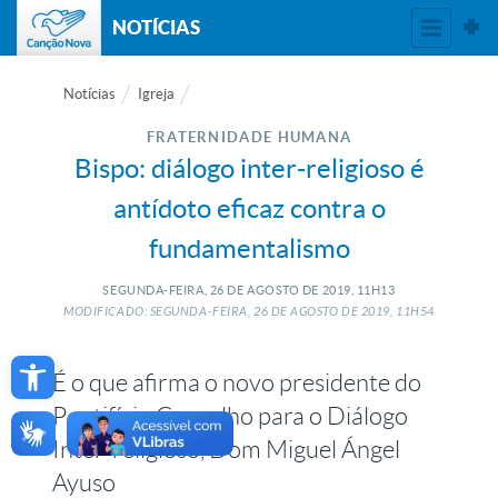
NOTÍCIAS
Notícias
Igreja
FRATERNIDADE HUMANA
Bispo: diálogo inter-religioso é
antídoto eficaz contra o
fundamentalismo
SEGUNDA-FEIRA, 26
DE
AGOSTO
DE
2019, 11H13
MODIFICADO: SEGUNDA-FEIRA, 26
DE
AGOSTO
DE
2019, 11H54
Open toolbar
É o que afirma o novo presidente do
Pontifício Conselho para o Diálogo
Inter-religioso, Dom Miguel Ángel
Ayuso