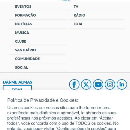
EVENTOS
TV
FORMAÇÃO
RÁDIO
NOTÍCIAS
LOJA
MÚSICA
CLUBE
SANTUÁRIO
COMUNIDADE
SOCIAL
DAI-ME ALMAS
DOAR
Política de Privacidade e Cookies:
Fundação João Paulo II
Usamos cookies em nossos sites para lhe fornecer uma
experiência mais dinâmica e agradável, lembrando as suas
Pedido de Oração
preferências nos próximos acessos. Ao clicar em “Aceitar
todos”, você concorda com o uso de TODOS os cookies. No
Mapa do site
entanto, você pode visitar "Configurações de cookies" para