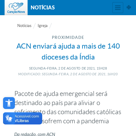
NOTÍCIAS
Notícias
Igreja
PROXIMIDADE
ACN enviará ajuda a mais de 140
dioceses da Índia
SEGUNDA-FEIRA, 2
DE
AGOSTO
DE
2021, 15H28
MODIFICADO: SEGUNDA-FEIRA, 2
DE
AGOSTO
DE
2021, 16H20
Pacote de ajuda emergencial será
Open toolbar
destinado ao país para aliviar o
sofrimento das comunidades católicas
e dos que sofrem com a pandemia
Da redação, com ACN