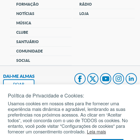
FORMAÇÃO
RÁDIO
NOTÍCIAS
LOJA
MÚSICA
CLUBE
SANTUÁRIO
COMUNIDADE
SOCIAL
DAI-ME ALMAS
DOAR
Política de Privacidade e Cookies:
Fundação João Paulo II
Usamos cookies em nossos sites para lhe fornecer uma
experiência mais dinâmica e agradável, lembrando as suas
Pedido de Oração
preferências nos próximos acessos. Ao clicar em “Aceitar
todos”, você concorda com o uso de TODOS os cookies. No
Mapa do site
entanto, você pode visitar "Configurações de cookies" para
fornecer um consentimento controlado.
Leia mais
Internacional