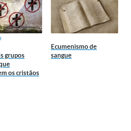
o
Ecumenismo de
is grupos
sangue
 que
m os cristãos