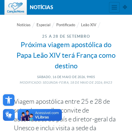
NOTÍCIAS
Notícias
Especial
Pontificado
Leão XIV
25 A 28 DE SETEMBRO
Próxima viagem apostólica do
Papa Leão XIV terá França como
destino
SÁBADO, 16
DE
MAIO
DE
2026, 9H05
MODIFICADO: SEGUNDA-FEIRA, 18
DE
MAIO
DE
2026, 8H23
Open toolbar
Viagem apostólica entre 25 e 28 de
setembro acolhe convite de
autoridades do país e diretor-geral da
Unesco e inclui visita a sede da