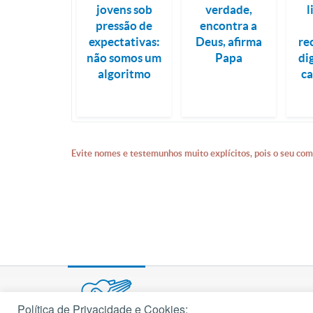
jovens sob
verdade,
l
pressão de
encontra a
expectativas:
Deus, afirma
re
não somos um
Papa
di
algoritmo
c
Evite nomes e testemunhos muito explícitos, pois o seu com
Política de Privacidade e Cookies: