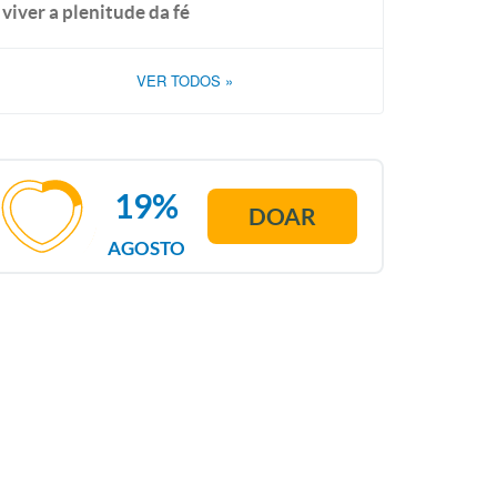
viver a plenitude da fé
VER TODOS
»
19%
DOAR
AGOSTO