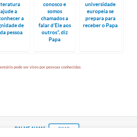
iteratura
conosco e
universidade
ajude a
somos
europeia se
conhecer a
chamados a
prepara para
gnidade de
falar d’Ele aos
receber o Papa
ada pessoa
outros”, diz
Papa
entário pode ser visto por pessoas conhecidas.
DAI-ME ALMAS
DOAR