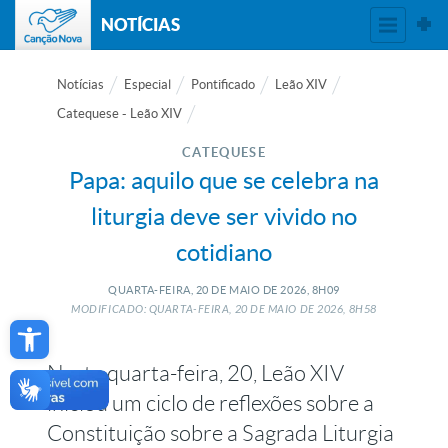
NOTÍCIAS
Notícias
Especial
Pontificado
Leão XIV
Catequese - Leão XIV
CATEQUESE
Papa: aquilo que se celebra na
liturgia deve ser vivido no
cotidiano
QUARTA-FEIRA, 20
DE
MAIO
DE
2026, 8H09
Open toolbar
MODIFICADO: QUARTA-FEIRA, 20
DE
MAIO
DE
2026, 8H58
Nesta quarta-feira, 20, Leão XIV
iniciou um ciclo de reflexões sobre a
Constituição sobre a Sagrada Liturgia