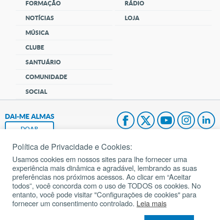
FORMAÇÃO
RÁDIO
NOTÍCIAS
LOJA
MÚSICA
CLUBE
SANTUÁRIO
COMUNIDADE
SOCIAL
DAI-ME ALMAS
DOAR
Política de Privacidade e Cookies:
Fundação João Paulo II
Usamos cookies em nossos sites para lhe fornecer uma
experiência mais dinâmica e agradável, lembrando as suas
Pedido de Oração
preferências nos próximos acessos. Ao clicar em “Aceitar
todos”, você concorda com o uso de TODOS os cookies. No
Mapa do site
entanto, você pode visitar "Configurações de cookies" para
fornecer um consentimento controlado.
Leia mais
Internacional