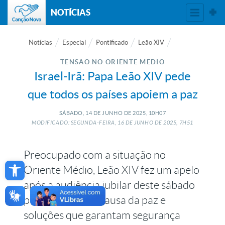
NOTÍCIAS
Notícias
Especial
Pontificado
Leão XIV
TENSÃO NO ORIENTE MÉDIO
Israel-Irã: Papa Leão XIV pede
que todos os países apoiem a paz
SÁBADO, 14
DE
JUNHO
DE
2025, 10H07
MODIFICADO: SEGUNDA-FEIRA, 16
DE
JUNHO
DE
2025, 7H51
Preocupado com a situação no
Open toolbar
Oriente Médio, Leão XIV fez um apelo
após a audiência jubilar deste sábado
pedindo apoio à causa da paz e
soluções que garantam segurança