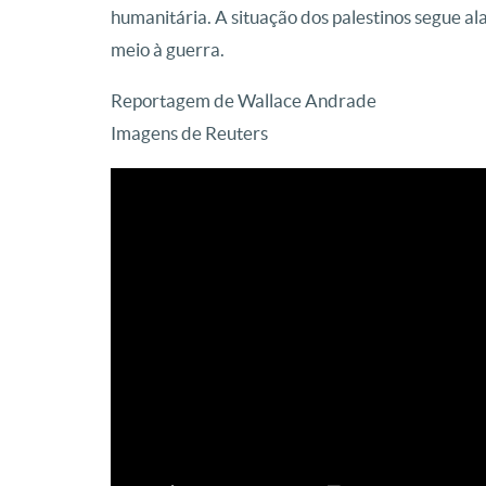
humanitária. A situação dos palestinos segue 
meio à guerra.
Reportagem de Wallace Andrade
Imagens de Reuters