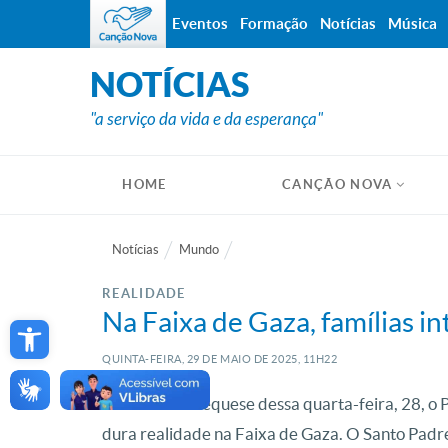
Eventos
Formação
Notícias
Música
NOTÍCIAS
"a serviço da vida e da esperança"
HOME
CANÇÃO NOVA
Notícias
Mundo
REALIDADE
Open toolbar
Na Faixa de Gaza, famílias i
QUINTA-FEIRA, 29
DE
MAIO
DE
2025, 11H22
Durante a catequese dessa quarta-feira, 28, o
dura realidade na Faixa de Gaza. O Santo Padre