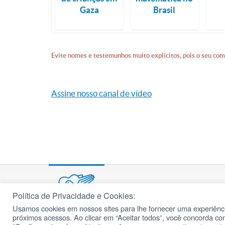
Gaza
Brasil
Evite nomes e testemunhos muito explícitos, pois o seu com
Assine nosso canal de vídeo
Política de Privacidade e Cookies:
Usamos cookies em nossos sites para lhe fornecer uma experiênci
© 2002 – 2026
próximos acessos. Ao clicar em “Aceitar todos”, você concorda c
cancaonova.com
Todos os direitos reservados.