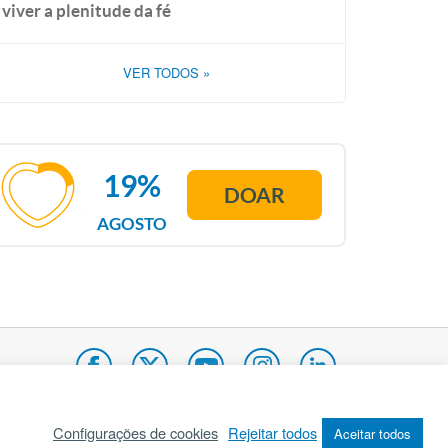
viver a plenitude da fé
VER TODOS
»
19%
DOAR
AGOSTO
Configurações de cookies
Rejeitar todos
Aceitar todos
pa do site
Internacional