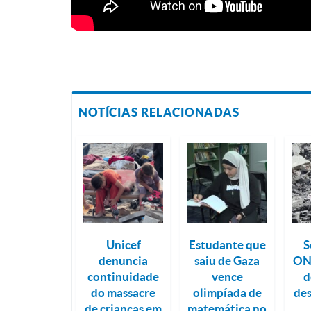
NOTÍCIAS RELACIONADAS
Unicef
Estudante que
S
denuncia
saiu de Gaza
ONU
continuidade
vence
d
do massacre
olimpíada de
des
de crianças em
matemática no