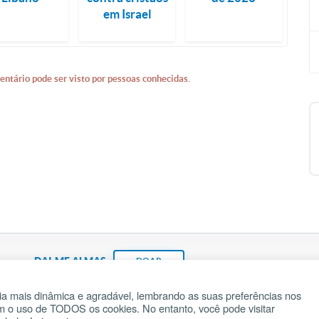
em Israel
entário pode ser visto por pessoas conhecidas.
DAI-ME ALMAS
DOAR
a mais dinâmica e agradável, lembrando as suas preferências nos
om o uso de TODOS os cookies. No entanto, você pode visitar
Fundação João Paulo II
Pedido de Oração
Ma