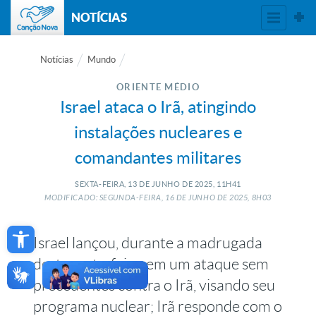
NOTÍCIAS
Notícias
Mundo
ORIENTE MÉDIO
Israel ataca o Irã, atingindo
instalações nucleares e
comandantes militares
SEXTA-FEIRA, 13
DE
JUNHO
DE
2025, 11H41
MODIFICADO: SEGUNDA-FEIRA, 16
DE
JUNHO
DE
2025, 8H03
Open toolbar
Israel lançou, durante a madrugada
desta sexta-feira, em um ataque sem
precedentes contra o Irã, visando seu
programa nuclear; Irã responde com o