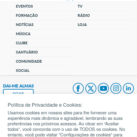
EVENTOS
TV
FORMAÇÃO
RÁDIO
NOTÍCIAS
LOJA
MÚSICA
CLUBE
SANTUÁRIO
COMUNIDADE
SOCIAL
DAI-ME ALMAS
DOAR
Política de Privacidade e Cookies:
Fundação João Paulo II
Usamos cookies em nossos sites para lhe fornecer uma
experiência mais dinâmica e agradável, lembrando as suas
Pedido de Oração
preferências nos próximos acessos. Ao clicar em “Aceitar
todos”, você concorda com o uso de TODOS os cookies. No
Mapa do site
entanto, você pode visitar "Configurações de cookies" para