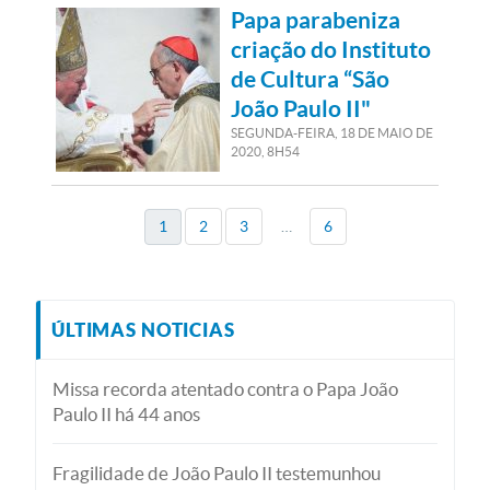
Papa parabeniza
criação do Instituto
de Cultura “São
João Paulo II"
SEGUNDA-FEIRA, 18
DE
MAIO
DE
2020, 8H54
1
…
2
3
6
ÚLTIMAS NOTICIAS
Missa recorda atentado contra o Papa João
Paulo II há 44 anos
Fragilidade de João Paulo II testemunhou