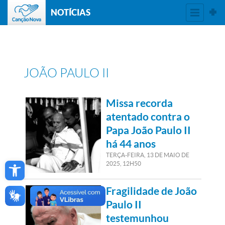
NOTÍCIAS
JOÃO PAULO II
Missa recorda
atentado contra o
Papa João Paulo II
há 44 anos
TERÇA-FEIRA, 13
DE
MAIO
DE
Open toolbar
2025, 12H50
Fragilidade de João
Paulo II
testemunhou