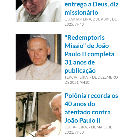
entrega a Deus, diz
missionário
QUARTA-FEIRA, 2
DE
ABRIL
DE
2025, 7H40
"Redemptoris
Missio" de João
Paulo II completa
31 anos de
publicação
TERÇA-FEIRA, 7
DE
DEZEMBRO
DE
2021, 9H10
Polônia recorda os
40 anos do
atentado contra
João Paulo II
SEXTA-FEIRA, 7
DE
MAIO
DE
2021, 7H50