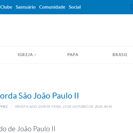
Clube
Santuário
Comunidade
Social
IGREJA
PAPA
BRASIL
corda São João Paulo II
 7H52
MODIFICADO: QUINTA-FEIRA, 22
DE
OUTUBRO
DE
2020, 8H40
do de João Paulo II