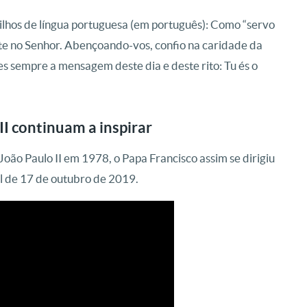
 Filhos de língua portuguesa (em português): Como “servo
te no Senhor. Abençoando-vos, confio na caridade da
es sempre a mensagem deste dia e deste rito: Tu és o
II continuam a inspirar
ão Paulo II em 1978, o Papa Francisco assim se dirigiu
al de 17 de outubro de 2019.