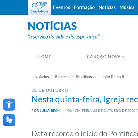
Eventos
Formação
Notícias
Música
NOTÍCIAS
"a serviço da vida e da esperança"
HOME
CANÇÃO NOVA
Notícias
Especial
Pontificado
João Paulo II
22 DE OUTUBRO
Open toolbar
Nesta quinta-feira, Igreja re
POR
JÚLIA BECK
QUINTA-FEIRA, 22
DE
OUTUBRO
DE
2020,
Data recorda o início do Pontifica