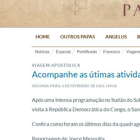
HOME
OUTROS PAPAS
ANGELUS
B
Notícias
Especial
Pontificado
Francisco
Viagen
VIAGEM APOSTÓLICA
Acompanhe as útimas ativid
SEGUNDA-FEIRA, 6
DE
FEVEREIRO
DE
2023, 19H18
Após uma intensa programação no Sudão do Sul, 
visita à República Democrática do Congo, o Sa
Confira como foram os últimos dias da quadragé
Reportagem de Joyce Mesquita