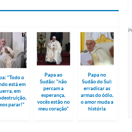
P
Papa ao
Papa no
pa: “Todo o
Sudão: "não
Sudão do Sul:
do está em
percam a
erradicar as
uerra, em
esperança,
armas do ódio,
odestruição,
vocês estão no
o amor muda a
mos parar!”
meu coração”
história