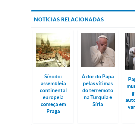
NOTÍCIAS RELACIONADAS
Sínodo:
A dor do Papa
Pa
assembleia
pelas vítimas
mun
continental
do terremoto
g
europeia
na Turquia e
aut
começa em
Síria
va
Praga