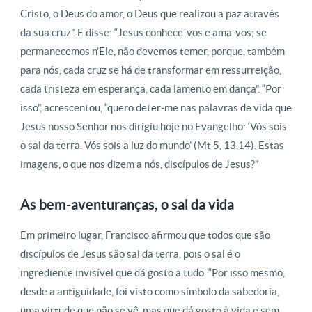
Cristo, o Deus do amor, o Deus que realizou a paz através
da sua cruz”. E disse: “Jesus conhece-vos e ama-vos; se
permanecemos n’Ele, não devemos temer, porque, também
para nós, cada cruz se há de transformar em ressurreição,
cada tristeza em esperança, cada lamento em dança”. “Por
isso”, acrescentou, “quero deter-me nas palavras de vida que
Jesus nosso Senhor nos dirigiu hoje no Evangelho: ‘Vós sois
o sal da terra. Vós sois a luz do mundo’ (Mt 5, 13.14). Estas
imagens, o que nos dizem a nós, discípulos de Jesus?”
As bem-aventuranças, o sal da vida
Em primeiro lugar, Francisco afirmou que todos que são
discípulos de Jesus são sal da terra, pois o sal é o
ingrediente invisível que dá gosto a tudo. “Por isso mesmo,
desde a antiguidade, foi visto como símbolo da sabedoria,
uma virtude que não se vê, mas que dá gosto à vida e sem