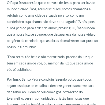
O Papa frisou então que o convite de Jesus para ser luz do
mundo é claro: “nós, seus discípulos, somos chamados a
refulgir como uma cidade situada no alto, como um
candelabro cuja chama não deve ser apagada”. “A nós, pois,
é-nos pedido para arder de amor”, prosseguiu, “não suceda
que a nossa luz se apague, que desapareça da nossa vida o
oxigênio da caridade, que as obras do mal tirem o ar puro ao
nosso testemunho”.
“Esta terra, tão bela e tão martirizada, precisa da luz que
tem em cada um de vós, ou melhor, da luz que cada um de
vós é”, sublinhou.
Por fim, o Santo Padre concluiu fazendo votos que todos
sejam o sal que se espalha e derrete generosamente para
dar sabor ao Sudão do Sul com o gosto fraterno do
Evangelho; serem comunidades cristãs luminosas que
lancem uma luz benéfica sobre todos e mostrem que é belo