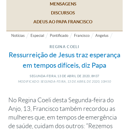
MENSAGENS
DISCURSOS
ADEUS AO PAPA FRANCISCO
Notícias
Especial
Pontificado
Francisco
Angelus
REGINA COELI
Ressurreição de Jesus traz esperança
em tempos difíceis, diz Papa
SEGUNDA-FEIRA, 13
DE
ABRIL
DE
2020, 8H37
MODIFICADO: SEGUNDA-FEIRA, 13
DE
ABRIL
DE
2020, 10H50
No Regina Coeli desta Segunda-feira do
Anjo, 13, Francisco também recordou as
mulheres que, em tempos de emergência
de saúde, cuidam dos outros: “Rezemos